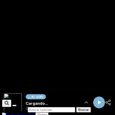
AL AIRE
Cargando...
Conectando...