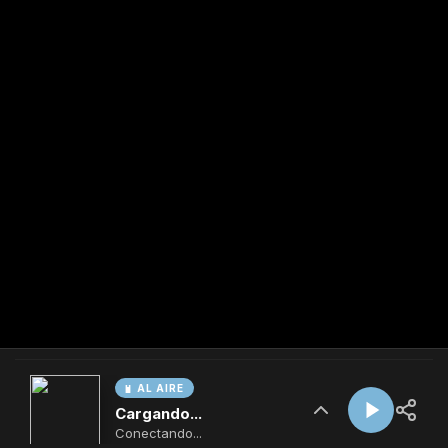
AL AIRE
Cargando...
Conectando...