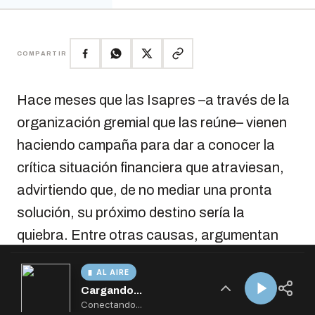
AL AIRE
Cargando...
Conectando...