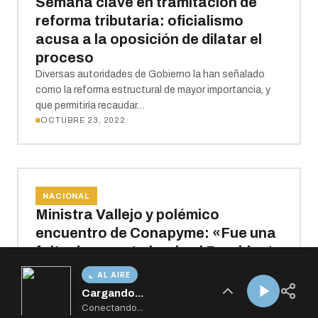
AL AIRE
Cargando...
Conectando...