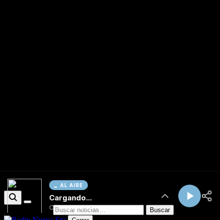
AL AIRE
Cargando...
Conectando...