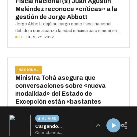
AL AIRE
Cargando...
Conectando...