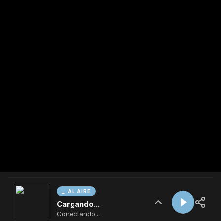
AL AIRE
Cargando...
Conectando...