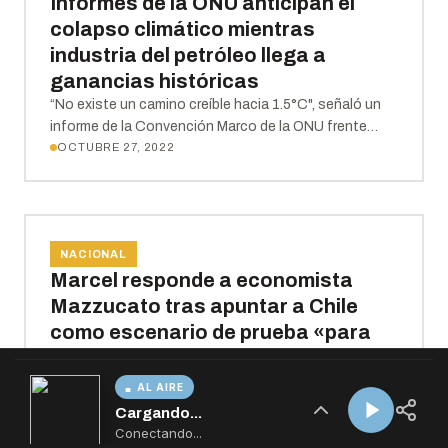
AL AIRE
Cargando...
Conectando...