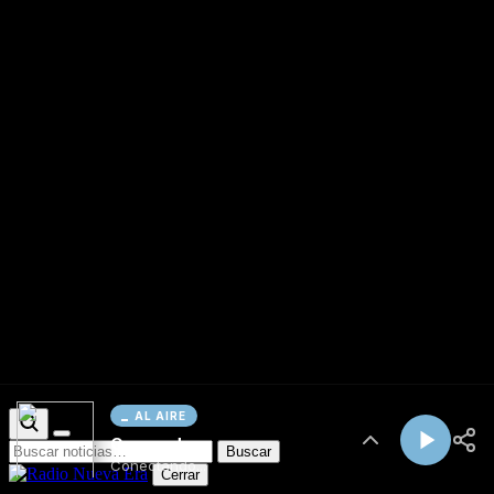
AL AIRE
Cargando...
Conectando...