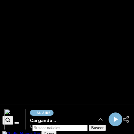
AL AIRE
Cargando...
Conectando...