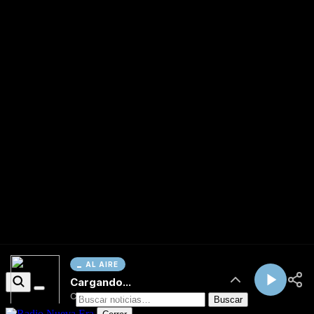
AL AIRE
Cargando...
Conectando...