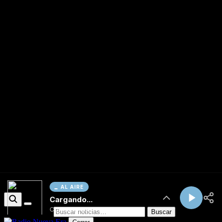
AL AIRE
Cargando...
Conectando...