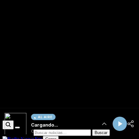
AL AIRE
Cargando...
Conectando...