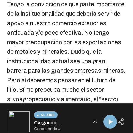
AL AIRE
Cargando...
Conectando...