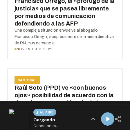
AL AIRE
Cargando...
Conectando...