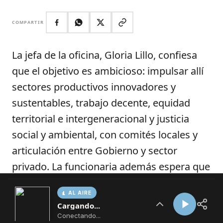
AL AIRE
Cargando...
Conectando...