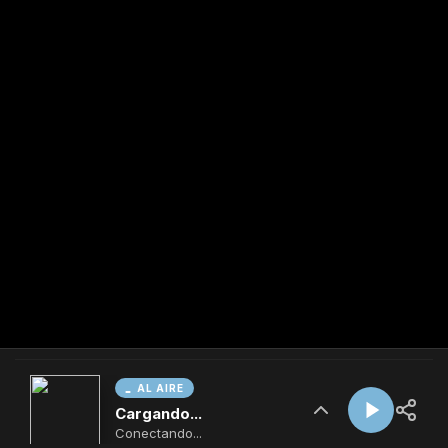
AL AIRE
Cargando...
Conectando...