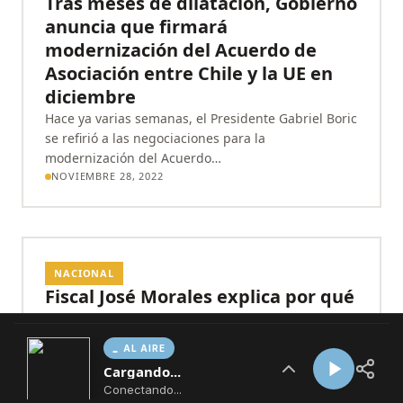
AL AIRE
Cargando...
Conectando...