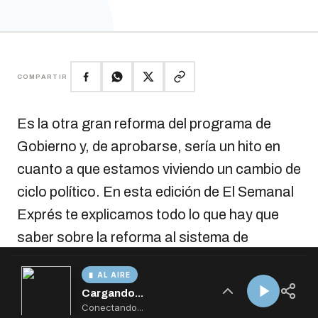
AL AIRE
Cargando...
Conectando...