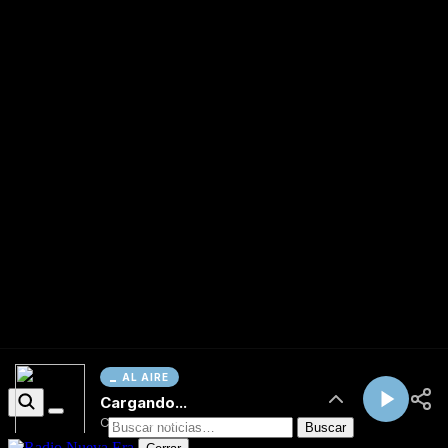
AL AIRE
Cargando...
Conectando...