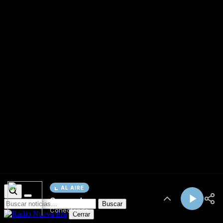
AL AIRE
Cargando...
Conectando...