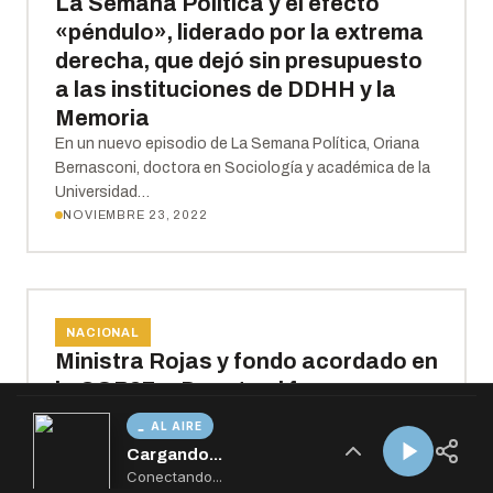
AL AIRE
Cargando...
Conectando...