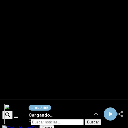
AL AIRE
Cargando...
Conectando...