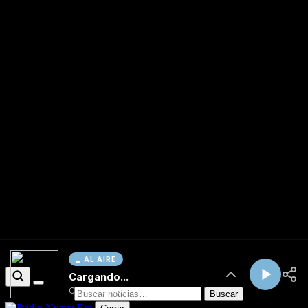
AL AIRE
Cargando...
Conectando...