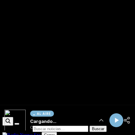
AL AIRE
Cargando...
Conectando...