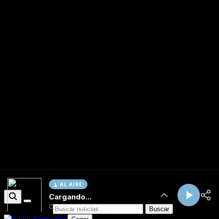
AL AIRE
Cargando...
Conectando...