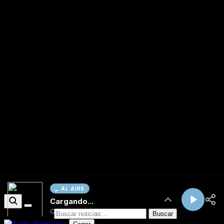
AL AIRE
Cargando...
Conectando...