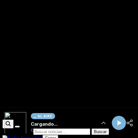
AL AIRE
Cargando...
Conectando...