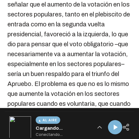
AL AIRE
Cargando...
Conectando...