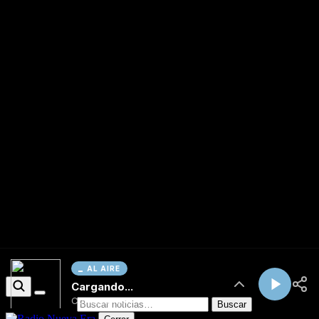
AL AIRE
Cargando...
Conectando...