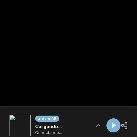
AL AIRE
Cargando...
Conectando...