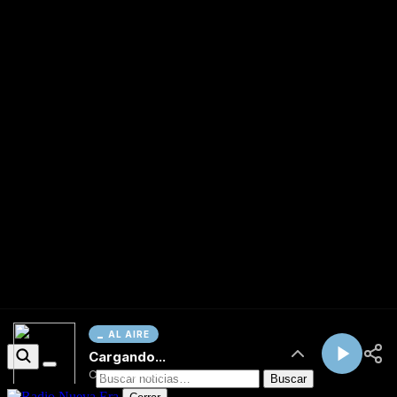
AL AIRE
Cargando...
Conectando...