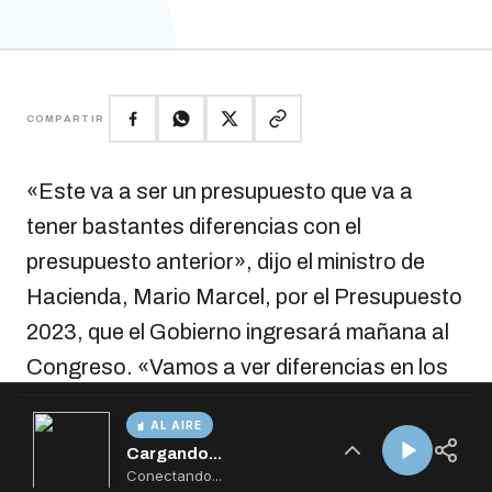
AL AIRE
Cargando...
Conectando...