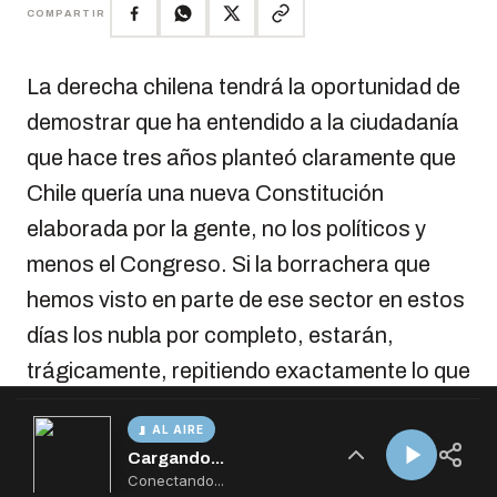
AL AIRE
Cargando...
Conectando...