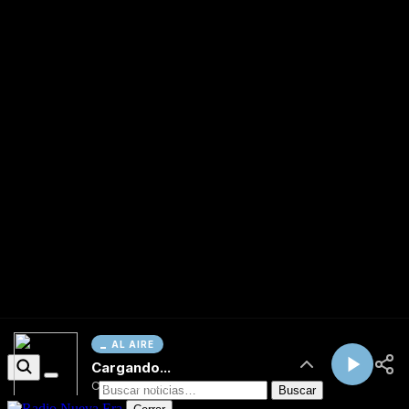
AL AIRE
Cargando...
Conectando...