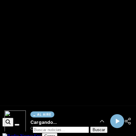
AL AIRE
Cargando...
Conectando...