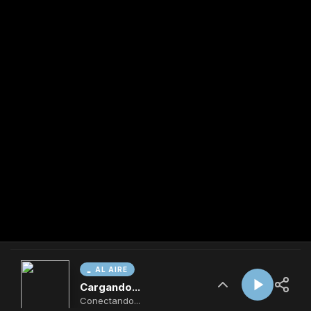
AL AIRE
Cargando...
Conectando...