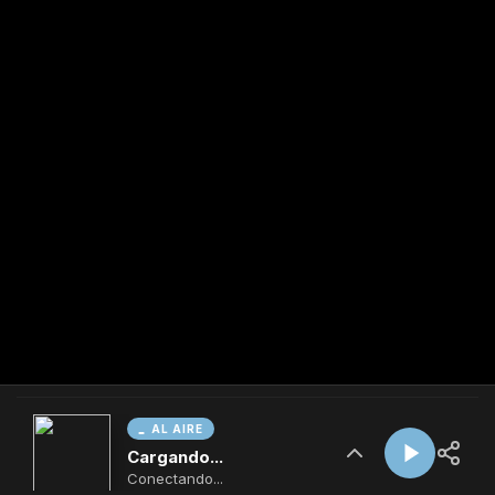
AL AIRE
Cargando...
Conectando...