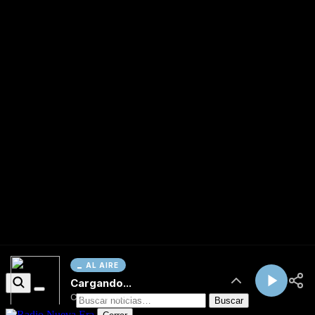
AL AIRE
Cargando...
Conectando...