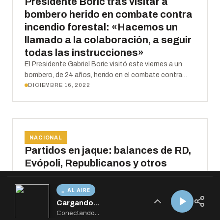
AL AIRE
Cargando...
Conectando...