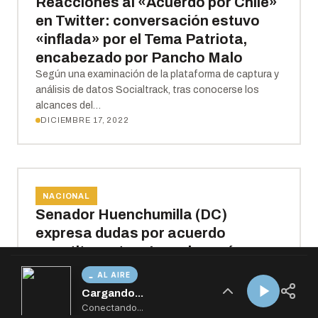
AL AIRE
Cargando...
Conectando...