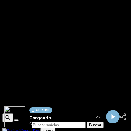
AL AIRE
Cargando...
Conectando...