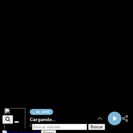
AL AIRE
Cargando...
Conectando...