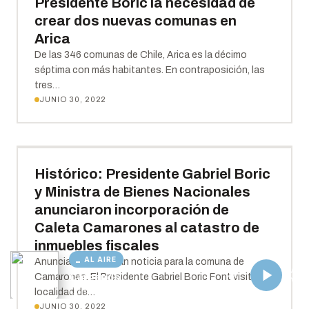
AL AIRE
Cargando...
Conectando...