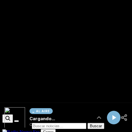
AL AIRE
Cargando...
Conectando...