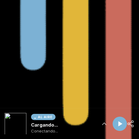
AL AIRE
Cargando...
Conectando...