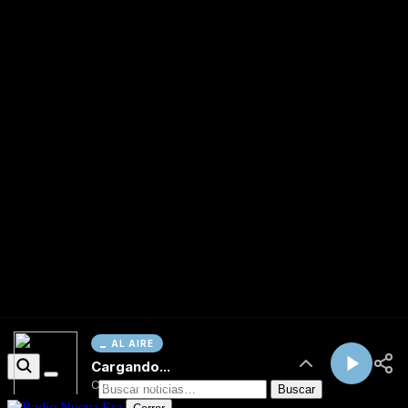
AL AIRE
Cargando...
Conectando...