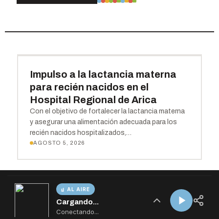
AL AIRE
Cargando...
Conectando...