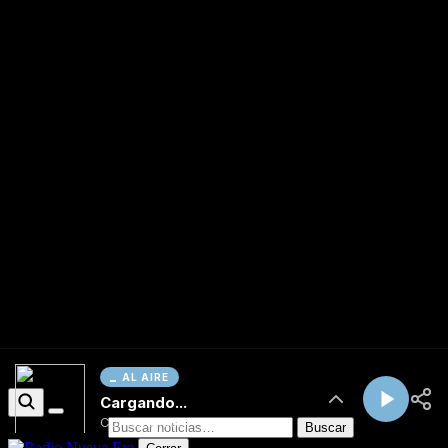
AL AIRE
Cargando...
Conectando...