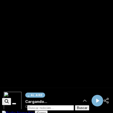
AL AIRE
Cargando...
Conectando...